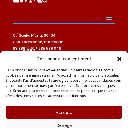
C/ Santa Maria, 60-64
Inici
08911 Badalona, Barcelona
93 389 15 10 / 635 539 046
Gremi
gremi@ght.cat
Gestionar el consentiment
Qui som
Per a brindar les millors experiències, utilitzem tecnologies com a
cookies per a emmagatzemar i/o accedir a informació del dispositiu.
Serveis
Si accepta l'ús d'aquestes tecnologies, podrem processar dades com
el comportament de navegació o els identificadors únics en aquest
Escola
lloc. Si no accepta o retira el consentiment, és possible que es vegin
afectades unes certes característiques i funcions.
Traspassos
Accepta
Revista
Denega